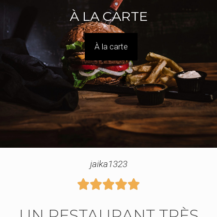
À LA CARTE
À la carte
jaika1323





UN RESTAURANT TRÈS