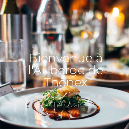
Bienvenue à
l'Auberge de
Thônex
Chez Alain